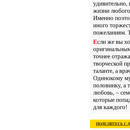
удивительно,
жизни любого
Именно поэтом
иного торжес
пожеланиям. Т
Если же вы хотите, чтобы ваше поздравление было более
оригинальным
точнее отража
творческой пр
таланте, а вр
Одинокому му
половинку, а 
любовь, – сем
которые попад
для каждого!
ПОДЕЛИТЕСЬ С 