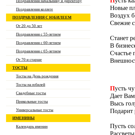
Пусть 
Поздравления начальнику и директору
Новые пл
Поздравления коллеге
Воздух б
ПОЗДРАВЛЕНИЯ С ЮБИЛЕЕМ
Свежие с
От 20 до 50 лет
Поздравления с 55-летием
Станет р
Поздравления с 60-летием
В бизнес
Поздравления с 65-летием
Счастье 
Внешност
От 70 и старше
ТОСТЫ
Тосты на День рождения
Тосты на юбилей
Пусть ч
Свадебные тосты
Дает Вам
Прикольные тосты
Высь гол
Подарит 
Универсальные тосты
ИМЕНИНЫ
Пусть сол
Календарь именин
Рассветы