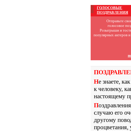
ГОЛОСОВЫЕ
ПОЗДРАВЛЕНИЯ
Отправьте сво
голосовое поз
Розыгрыши и тост
популярных актеров и
п
ПОЗДРАВЛ
Не знаете, как красиво выразить свои чувства и хорошее отношение
к человеку, к
настоящему пр
Поздравления в прозе, стихах, с днем рождения мужчине, по
случаю его о
другому повод
процветания, 