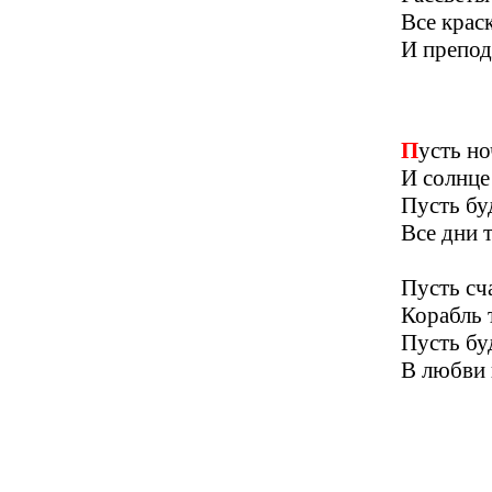
Все крас
И препод
Пусть н
И солнце 
Пусть бу
Все дни т
Пусть сч
Корабль 
Пусть бу
В любви 