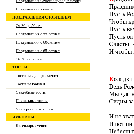
Поздравления начальнику и директору
Праздник
Поздравления коллеге
Пусть Ро
ПОЗДРАВЛЕНИЯ С ЮБИЛЕЕМ
Чтобы кр
От 20 до 50 лет
Пусть ва
Поздравления с 55-летием
Пусть он
Поздравления с 60-летием
Счастья 
И чтобы 
Поздравления с 65-летием
От 70 и старше
ТОСТЫ
Тосты на День рождения
Колядки
Тосты на юбилей
Ведь Рож
Свадебные тосты
Мы для н
Сидим за
Прикольные тосты
Универсальные тосты
И не хва
ИМЕНИНЫ
И вот пи
Календарь именин
Небесных