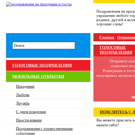
Поздравления на праз
украшение любого тор
родных, друзей и колл
хорошие слова!
Главная
Открытки
ГОЛОСОВЫЕ
ПОЗДРАВЛЕНИЯ
Отправьте сво
ГОЛОСОВЫЕ ПОЗДРАВЛЕНИЯ
голосовое поз
Розыгрыши и тост
популярных актеров и
МОБИЛЬНЫЕ ОТКРЫТКИ
Праздники
Любовь
п
Дружба
С днем рождения
ПОДЕЛИТЕСЬ С 
Прости-извини
Вы можете прислать на
нашем сайте!
Поздравления с торжественными
событиями