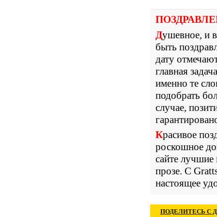
ПОЗДРАВЛ
Душевное, и в то же время, торжественное – именно таким может
быть поздравл
дату отмечают
главная задач
именно те сло
подобрать бол
случае, позит
гарантирован
Красивое поздравление «с 55 лет» для женщины и мужчины – это
роскошное до
сайте лучшие
прозе. С Grat
настоящее уд
ПОДЕЛИТЕСЬ С 